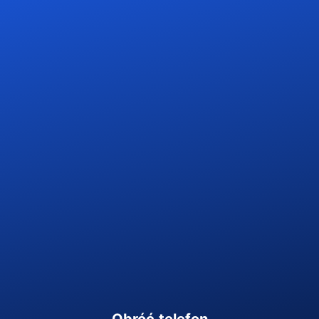
Kontakt
Jak sprawdzisz się w
roli osoby
wydającej
wyrok, orzeczenie lub
postanowienie?
Poznaj sprawę. Dokonaj wyboru i porównaj go
Wejdź na salę rozpraw
z decyzją Sędziego.